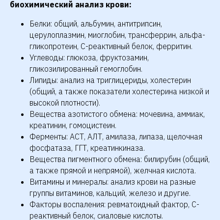
биохимический анализ крови:
Белки: общий, альбумин, антитрипсин,
церулоплазмин, миоглобин, трансферрин, альфа-
гликопротеин, С-реактивный белок, ферритин.
Углеводы: глюкоза, фруктозамин,
гликозилированный гемоглобин.
Липиды: анализ на триглицериды, холестерин
(общий, а также показатели холестерина низкой и
высокой плотности).
Вещества азотистого обмена: мочевина, аммиак,
креатинин, гомоцистеин.
Ферменты: АСТ, АЛТ, амилаза, липаза, щелочная
фосфатаза, ГГТ, креатинкиназа.
Вещества пигментного обмена: билирубин (общий,
а также прямой и непрямой), желчная кислота.
Витамины и минералы: анализ крови на разные
группы витаминов, кальций, железо и другие.
Факторы воспаления: ревматоидный фактор, С-
реактивный белок, сиаловые кислоты.