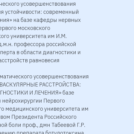
ического усовершенствования
я устойчивости: современный
ния» на базе кафедры нервных
ервого московского
ого университета им И.М.
.м.н. профессора российской
перта в области диагностики и
асстройств равновесия
тематического усовершенствования
ОВАСКУЛЯРНЫЕ РАССТРОЙСТВА:
НОСТИКИ И ЛЕЧЕНИЯ» базе
и нейрохирургии Первого
го медицинского университета им
твом Президента Российского
ой боли проф., дмн Табеевой Г.Р.
нению препарата ботулотоксина