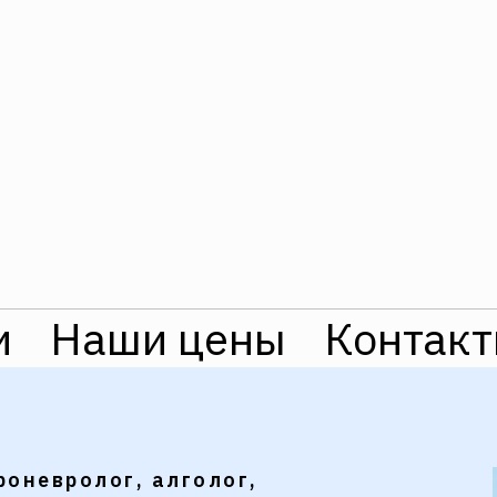
и
Наши цены
Контак
роневролог, алголог,