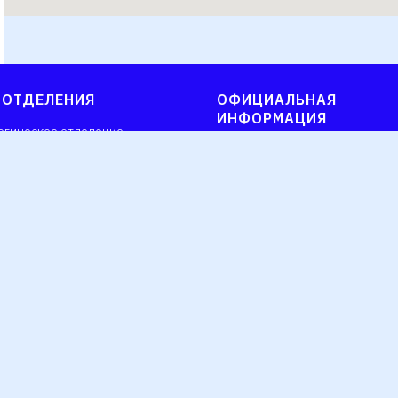
 ОТДЕЛЕНИЯ
ОФИЦИАЛЬНАЯ
ИНФОРМАЦИЯ
огическое отделение
Юридическая информация
 отделение
Лицензия
е отделение
Политика обращения с персо
тическое отделение
данными
справок
Прочее
ские анализы
 стационар