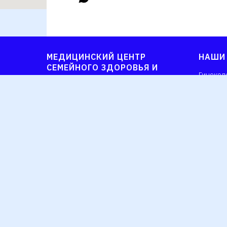
МЕДИЦИНСКИЙ ЦЕНТР
НАШИ
СЕМЕЙНОГО ЗДОРОВЬЯ И
Гинекол
КРАСОТЫ
Детское
О нас
Взросло
Наша команда
Диагнос
Наши цены
Выдача 
Оставить отзыв
Медицин
Официальные обращения
Дневной
© 2025 ООО "Теллура-Мед"