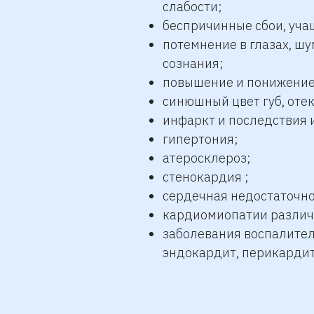
слабости;
беспричинные сбои, уча
потемнение в глазах, шу
сознания;
повышение и понижение
синюшный цвет губ, отеки
инфаркт и последствия 
гипертония;
атеросклероз;
стенокардия ;
сердечная недостаточно
кардиомиопатии различн
заболевания воспалител
эндокардит, перикардит