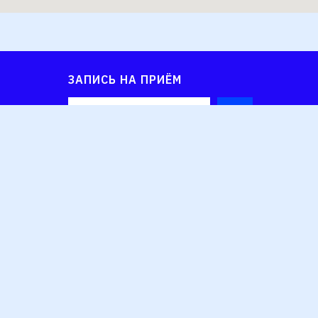
ЗАПИСЬ НА ПРИЁМ
нальными
Администратор сайта: Sogalex@ya.ru