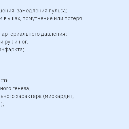
щения, замедления пульса;
м в ушах, помутнение или потеря
 артериального давления;
 рук и ног.
инфаркта;
сть.
ого генеза;
ьного характера (миокардит,
);