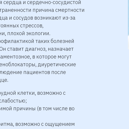
 сердца и сердечно-сосудистой
страненности причина смертности
дца и сосудов возникают из-за
оянных стрессов,
и, плохой экологии.
рофилактикой таких болезней
Он ставит диагноз, назначает
каментозное, в которое могут
еноблокаторы, диуретические
аблюдение пациентов после
дце.
грудной клетки, возможно с
 слабостью;
имой причины (в том числе во
ритма, возможно с ощущением