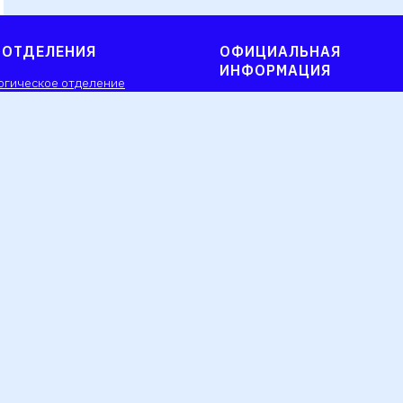
 ОТДЕЛЕНИЯ
ОФИЦИАЛЬНАЯ
ИНФОРМАЦИЯ
огическое отделение
Юридическая информация
 отделение
Лицензия
е отделение
Политика обращения с персо
тическое отделение
данными
справок
Прочее
ские анализы
 стационар