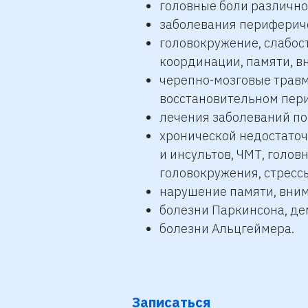
головные боли различно
заболевания периферич
головокружение, слабост
координации, памяти, в
черепно-мозговые травм
восстановительном пери
лечения заболеваний по
хронической недостато
и инсультов, ЧМТ, голов
головокружения, стресс
нарушение памяти, вним
болезни Паркинсона, д
болезни Альцгеймера.
Записаться