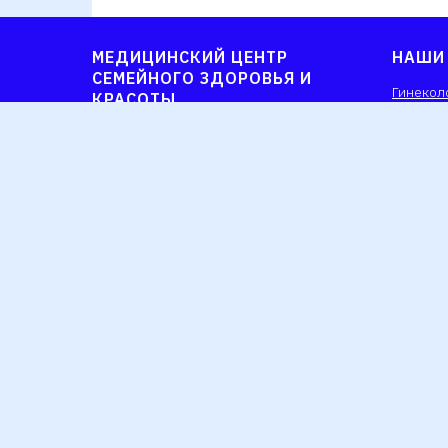
МЕДИЦИНСКИЙ ЦЕНТР
НАШИ
СЕМЕЙНОГО ЗДОРОВЬЯ И
Гинекол
КРАСОТЫ
Детское
О нас
Взросло
Наша команда
Диагнос
Наши цены
Выдача 
Оставить отзыв
Медицин
Официальные обращения
Дневной
© 2025 ООО "Теллура-Мед"
«Медицинский центр семейного здоровья и красоты»